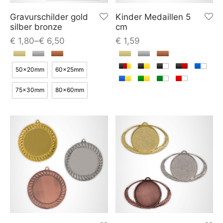
Gravurschilder gold
Kinder Medaillen 5
silber bronze
cm
€
1,80
–
€
6,50
€
1,59
50x20mm
60x25mm
75x30mm
80x60mm