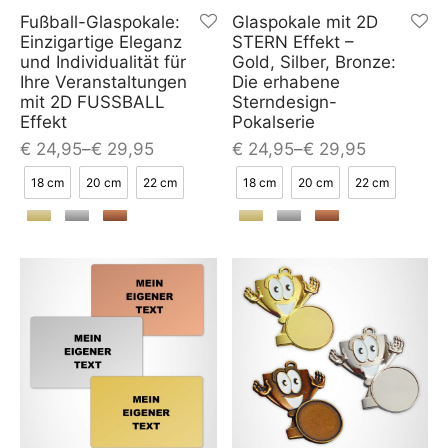
Fußball-Glaspokale:
Glaspokale mit 2D
Einzigartige Eleganz
STERN Effekt –
und Individualität für
Gold, Silber, Bronze:
Ihre Veranstaltungen
Die erhabene
mit 2D FUSSBALL
Sterndesign-
Effekt
Pokalserie
€
24,95
–
€
29,95
€
24,95
–
€
29,95
18 cm
20 cm
22 cm
18 cm
20 cm
22 cm