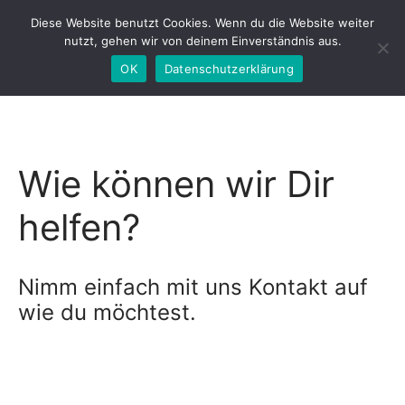
VERSAND FREI AB 150€
Diese Website benutzt Cookies. Wenn du die Website weiter
nutzt, gehen wir von deinem Einverständnis aus.
OK
Datenschutzerklärung
Wie können wir Dir
helfen?
Nimm einfach mit uns Kontakt auf
wie du möchtest.