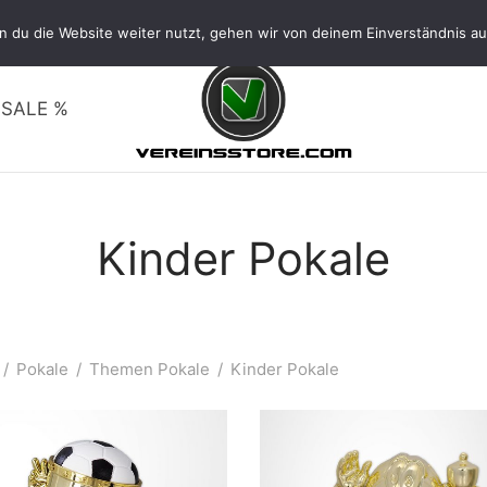
VERSAND FREI AB 150€
 du die Website weiter nutzt, gehen wir von deinem Einverständnis au
SALE %
Kinder Pokale
/
Pokale
/
Themen Pokale
/
Kinder Pokale