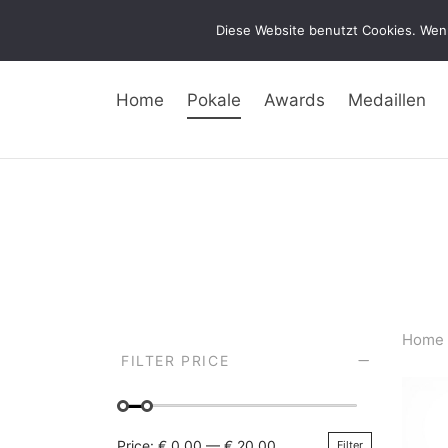
Diese Website benutzt Cookies. Wenn
Home
Pokale
Awards
Medaillen
Home
FILTER PRICE
Price:
€ 0,00
—
€ 20,00
Filter