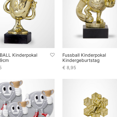
BALL Kinderpokal
Fussball Kinderpokal
 9cm
Kindergeburtstag
5
€
8,95
In den
In de
plus
inkl.
plus
Warenkorb
Ware
Versandkosten
MwSt.
Versandkosten