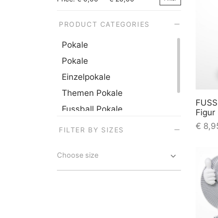
Min
Max
price
price
PRODUCT CATEGORIES
Pokale
Pokale
Einzelpokale
Themen Pokale
FUSS
Fussball Pokale
Figur
Kinder Pokale
€
8,9
FILTER BY SIZES
inkl.
Choose size
MwSt.