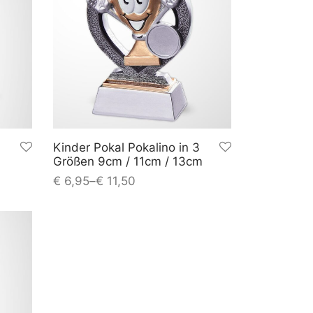
Kinder Pokal Pokalino in 3
Größen 9cm / 11cm / 13cm
€
6,95
–
€
11,50
n
inkl. MwSt.
nkorb
plus
Versandkosten
In den Warenkorb