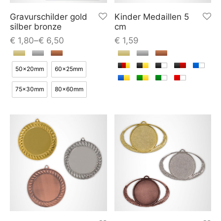
Gravurschilder gold
Kinder Medaillen 5
silber bronze
cm
€
1,80
–
€
6,50
€
1,59
50x20mm
60x25mm
75x30mm
80x60mm