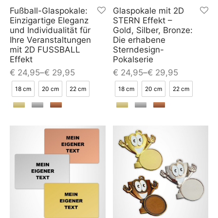
Fußball-Glaspokale:
Glaspokale mit 2D
Einzigartige Eleganz
STERN Effekt –
und Individualität für
Gold, Silber, Bronze:
Ihre Veranstaltungen
Die erhabene
mit 2D FUSSBALL
Sterndesign-
Effekt
Pokalserie
€
24,95
–
€
29,95
€
24,95
–
€
29,95
18 cm
20 cm
22 cm
18 cm
20 cm
22 cm