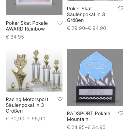
Poker Skat
Säulenpokal in 3
Größen
Poker Skat Pokale
€
29,90
–
€
94,90
AWARD Rainbow
€
34,95
Racing Motorsport
Säulenpokal in 3
Größen
RADSPORT Pokale
€
30,90
–
€
95,90
Mountain
€
24,95
–
€
34,95