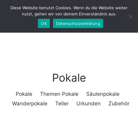
VERSAND FREI AB 150€
Diese Website benutzt Cookies. Wenn du die Website weiter
nutzt, gehen wir von deinem Einverständnis aus.
OK
Datenschutzerklärung
Pokale
Pokale
Themen Pokale
Säulenpokale
Wanderpokale
Teller
Urkunden
Zubehör