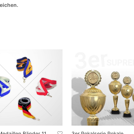
zeichen.
edaillen Bänder 11
3er Pokalserie Pokale