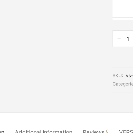
Alternati
SKU:
vs-
Categori
0
on
Additional information
Reviews
VER