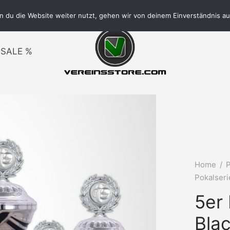
VERSAND FREI AB 150€
 du die Website weiter nutzt, gehen wir von deinem Einverständnis au
SALE %
Home
/
P
Pokalseri
5er 
Blac