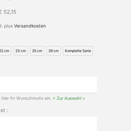
€
52,15
t.
plus
Versandkosten
22 cm
23 cm
25 cm
26 cm
Komplette Serie
 hier Ihr Wunschmotiv ein.
< Zur Auswahl >
xt :