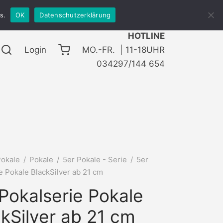
s.
OK
Datenschutzerklärung
HOTLINE
Login
MO.-FR. | 11-18UHR
034297/144 654
okale
/
Pokale
/
5er Pokale - Serie
/
5er
e Pokale BlackSilver ab 21 cm
Pokalserie Pokale
kSilver ab 21 cm