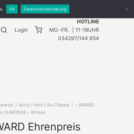
s.
OK
Datenschutzerklärung
HOTLINE
Login
MO.-FR. | 11-18UHR
034297/144 654
Awards
/
Acryl / Holz / Alu Pokale
/
– AWARD
is SURPRISE – Winkel
WARD Ehrenpreis