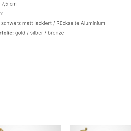
 7,5 cm
um
 schwarz matt lackiert / Rückseite Aluminium
folie:
gold / silber / bronze