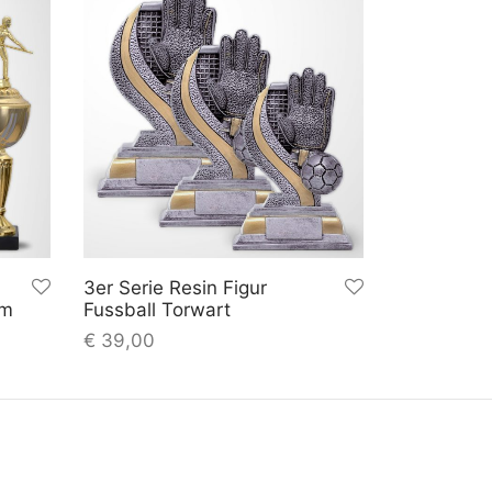
3er Serie Resin Figur
cm
Fussball Torwart
€
39,00
n
In den
inkl.
plus
nkorb
Warenkorb
MwSt.
Versandkosten
©2023 VereinsStore.com