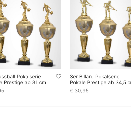
ussball Pokalserie
3er Billard Pokalserie
e Prestige ab 31 cm
Pokale Prestige ab 34,5 
95
€
30,95
In den
In de
plus
inkl.
plus
Warenkorb
Ware
Versandkosten
MwSt.
Versandkosten
VERTRAG WIDERRUF