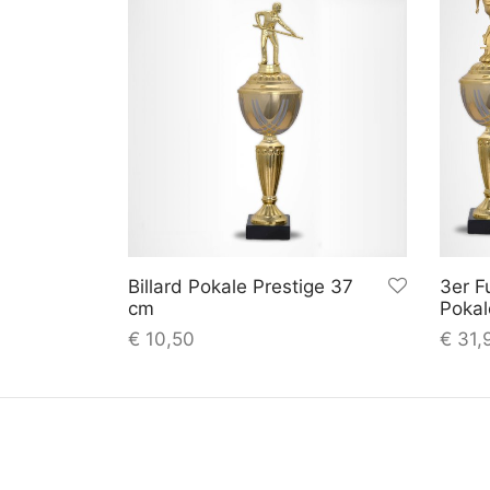
Billard Pokale Prestige 37
3er F
cm
Pokal
€
10,50
€
31,
In den
inkl.
plus
inkl.
Warenkorb
MwSt.
Versandkosten
MwSt.
VERSAND
AGB
DATENSCHUTZ