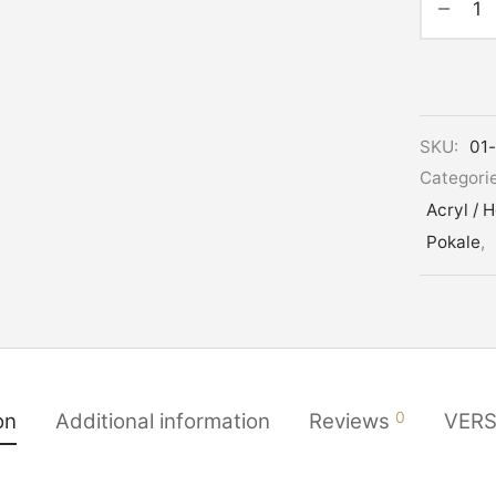
Alternati
SKU:
01
Categori
Acryl / H
Pokale
,
0
on
Additional information
Reviews
VER