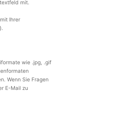
extfeld mit.
it Ihrer
).
formate wie .jpg, .gif
atenformaten
den. Wenn Sie Fragen
er E-Mail zu